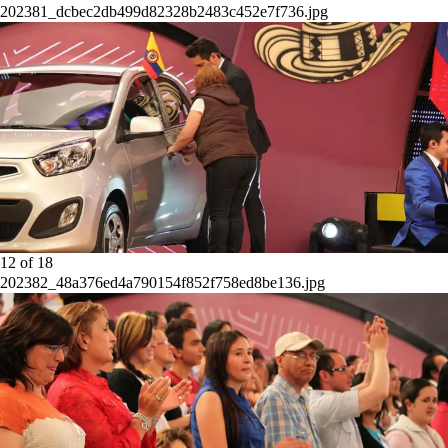
202381_dcbec2db499d82328b2483c452e7f736.jpg
12
of
18
202382_48a376ed4a790154f852f758ed8be136.jpg