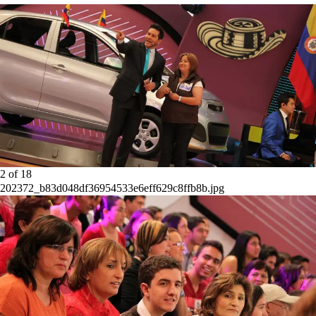
2
of
18
202372_b83d048df36954533e6eff629c8ffb8b.jpg