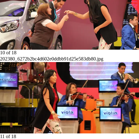
10
of
18
202380_6272b2bc4d602e0ddbb91d25e583db80.jpg
11
of
18