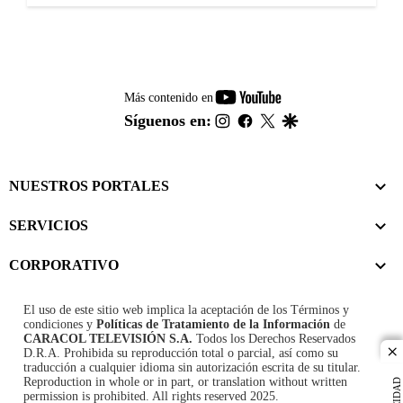
youtube-
Más contenido en
footer
instagram
facebook
twitter
google
Síguenos en:
NUESTROS PORTALES
SERVICIOS
CORPORATIVO
El uso de este sitio web implica la aceptación de los
Términos y
condiciones
y
Políticas de Tratamiento de la Información
de
CARACOL TELEVISIÓN S.A.
Todos los Derechos Reservados
D.R.A. Prohibida su reproducción total o parcial, así como su
cl
traducción a cualquier idioma sin autorización escrita de su titular.
Reproduction in whole or in part, or translation without written
permission is prohibited. All rights reserved 2025.