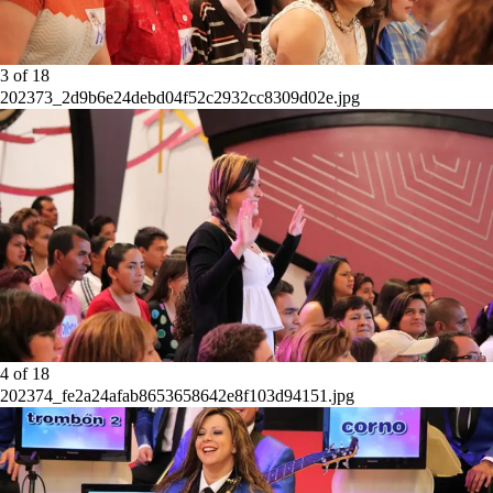
3
of
18
202373_2d9b6e24debd04f52c2932cc8309d02e.jpg
4
of
18
202374_fe2a24afab8653658642e8f103d94151.jpg