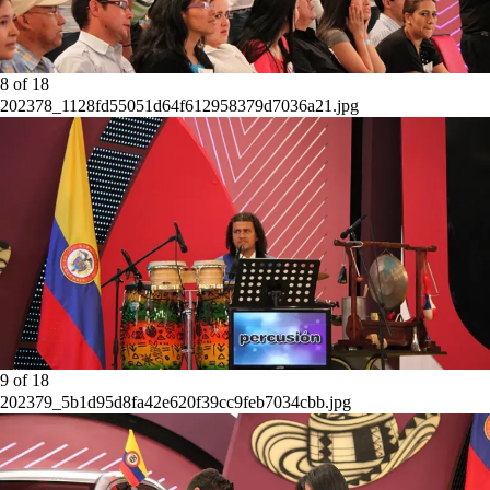
8
of
18
202378_1128fd55051d64f612958379d7036a21.jpg
9
of
18
202379_5b1d95d8fa42e620f39cc9feb7034cbb.jpg