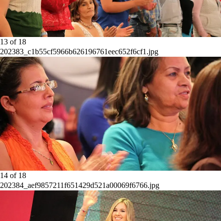
13
of
18
202383_c1b55cf5966b626196761eec652f6cf1.jpg
14
of
18
202384_aef9857211f651429d521a00069f6766.jpg