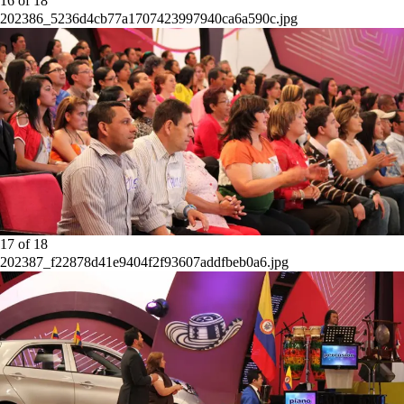
16
of
18
202386_5236d4cb77a1707423997940ca6a590c.jpg
17
of
18
202387_f22878d41e9404f2f93607addfbeb0a6.jpg