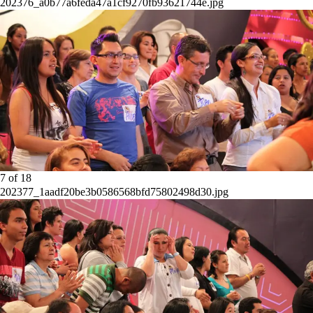
202376_a0b77a6feda47a1cf9270fb93621744e.jpg
7
of
18
202377_1aadf20be3b0586568bfd75802498d30.jpg