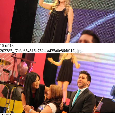
15
of
18
202385_f7e8c654515e752eea435a0e86df017e.jpg