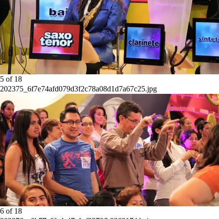
5
of
18
202375_6f7e74afd079d3f2c78a08d1d7a67c25.jpg
6
of
18