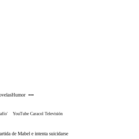
PUBLICIDAD
velas
Humor
afío'
YouTube Caracol Televisión
rtida de Mabel e intenta suicidarse