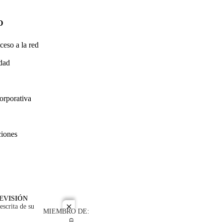
O
ceso a la red
idad
orporativa
ciones
EVISIÓN
escrita de su
close
MIEMBRO DE: