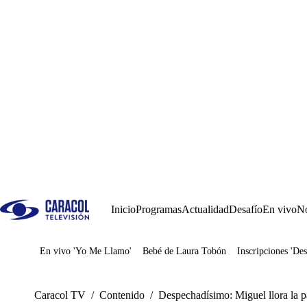
Inicio
Programas
Actualidad
Desafío
En vivo
No
En vivo 'Yo Me Llamo'
Bebé de Laura Tobón
Inscripciones 'Des
Juegos
Caracol TV
/
Contenido
/
Despechadísimo: Miguel llora la pa