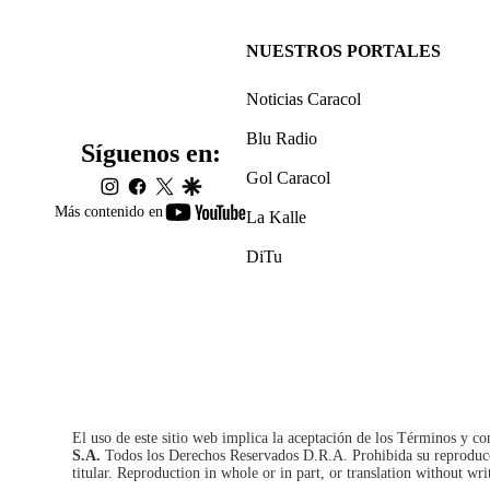
NUESTROS PORTALES
Noticias Caracol
Blu Radio
Síguenos en:
Gol Caracol
instagram
facebook
twitter
google
youtube-
Más contenido en
La Kalle
footer
DiTu
El uso de este sitio web implica la aceptación de los
Términos y co
S.A.
Todos los Derechos Reservados D.R.A. Prohibida su reproducció
titular. Reproduction in whole or in part, or translation without wri