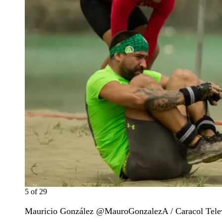
5
of
29
Mauricio González @MauroGonzalezA / Caracol Tele