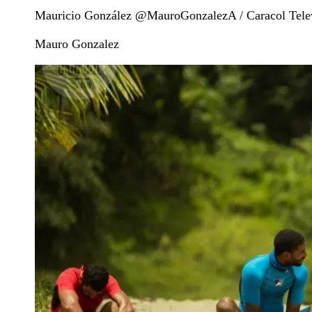
Mauricio González @MauroGonzalezA / Caracol Tele
Mauro Gonzalez