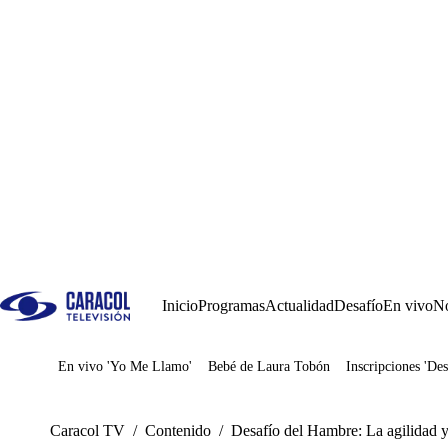
Inicio
Programas
Actualidad
Desafío
En vivo
No
En vivo 'Yo Me Llamo'
Bebé de Laura Tobón
Inscripciones 'Des
Juegos
Caracol TV
/
Contenido
/
Desafío del Hambre: La agilidad y