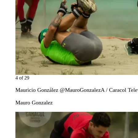
4
of
29
Mauricio González @MauroGonzalezA / Caracol Tele
Mauro Gonzalez