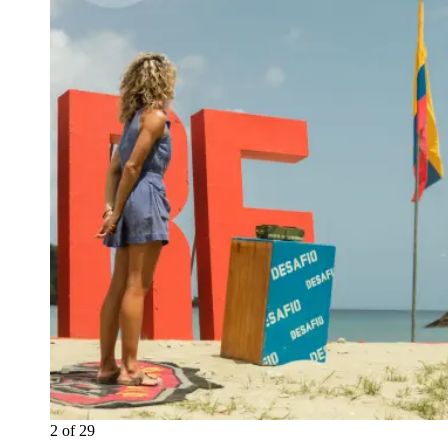
2
of
29