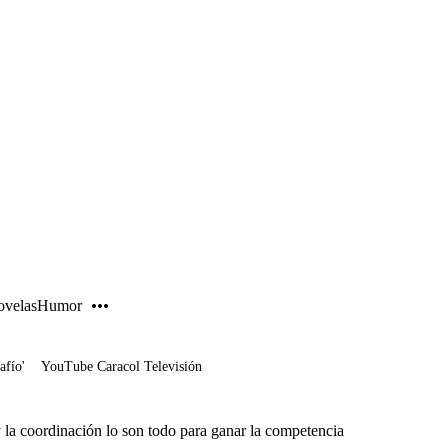
PUBLICIDAD
velas
Humor
afío'
YouTube Caracol Televisión
 la coordinación lo son todo para ganar la competencia