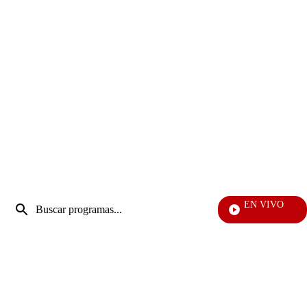
Entrada
EN VIVO
de
También Caer
Enviar
búsqueda
búsqueda