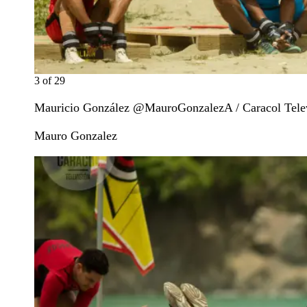
3
of
29
Mauricio González @MauroGonzalezA / Caracol Tele
Mauro Gonzalez