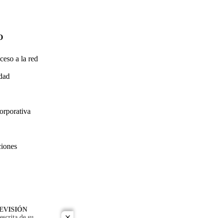
O
ceso a la red
idad
orporativa
ciones
EVISIÓN
escrita de su