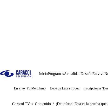
Inicio
Programas
Actualidad
Desafío
En vivo
No
En vivo 'Yo Me Llamo'
Bebé de Laura Tobón
Inscripciones 'Des
Juegos
Caracol TV
/
Contenido
/
¡De infarto! Esta es la prueba que 