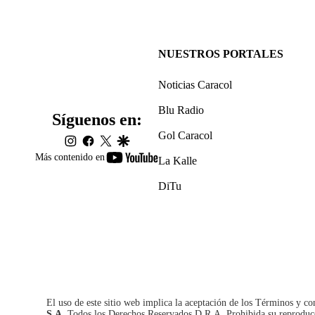
NUESTROS PORTALES
Noticias Caracol
Blu Radio
Síguenos en:
Gol Caracol
instagram
facebook
twitter
google
youtube-
Más contenido en
La Kalle
footer
DiTu
El uso de este sitio web implica la aceptación de los
Términos y co
S.A.
Todos los Derechos Reservados D.R.A. Prohibida su reproducció