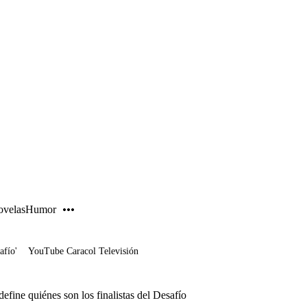
PUBLICIDAD
velas
Humor
afío'
YouTube Caracol Televisión
define quiénes son los finalistas del Desafío