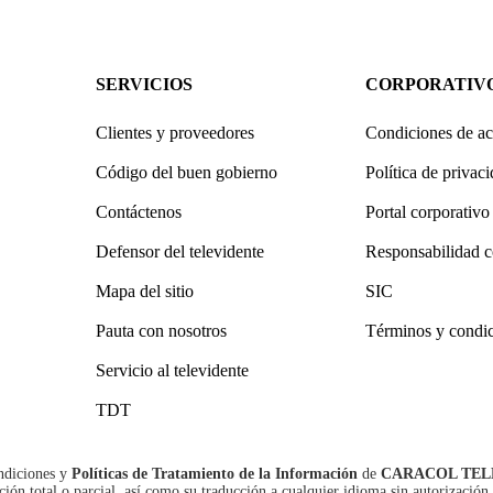
SERVICIOS
CORPORATIV
Clientes y proveedores
Condiciones de ac
Código del buen gobierno
Política de privac
Contáctenos
Portal corporativo
Defensor del televidente
Responsabilidad c
Mapa del sitio
SIC
Pauta con nosotros
Términos y condi
Servicio al televidente
TDT
ndiciones
y
Políticas de Tratamiento de la Información
de
CARACOL TEL
n total o parcial, así como su traducción a cualquier idioma sin autorización 