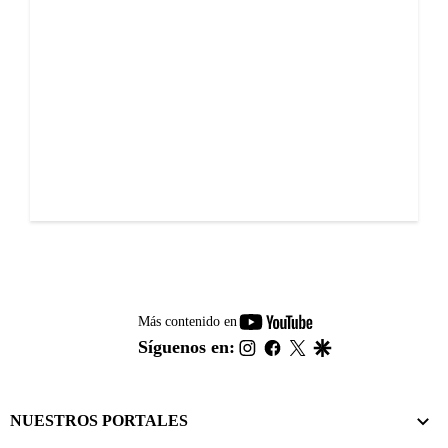
youtube-
Más contenido en
footer
instagram
facebook
twitter
google
Síguenos en:
NUESTROS PORTALES