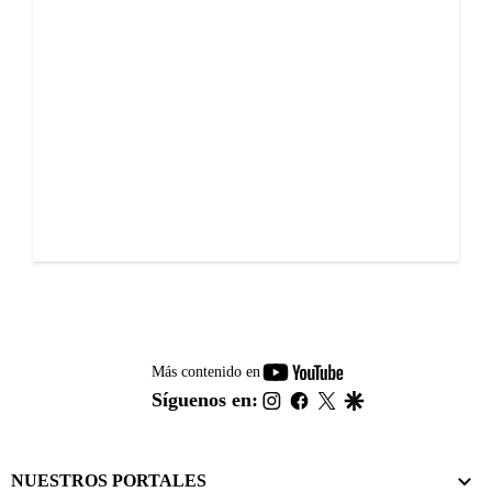
youtube-
Más contenido en
footer
instagram
facebook
twitter
google
Síguenos en:
NUESTROS PORTALES