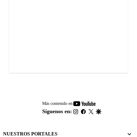
youtube-
Más contenido en
footer
instagram
facebook
twitter
google
Síguenos en:
NUESTROS PORTALES