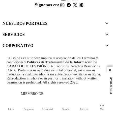
footer
instagram
facebook
twitter
google
Síguenos en:
NUESTROS PORTALES
SERVICIOS
CORPORATIVO
El uso de este sitio web implica la aceptación de los
Términos y
condiciones
y
Políticas de Tratamiento de la Información
de
CARACOL TELEVISIÓN S.A.
Todos los Derechos Reservados
D.R.A. Prohibida su reproducción total o parcial, así como su
cl
traducción a cualquier idioma sin autorización escrita de su titular.
Reproduction in whole or in part, or translation without written
PUBLICIDAD
permission is prohibited. All rights reserved 2025.
MIEMBRO DE:
Inicio
Programas
Actualidad
Desafío
En vivo
Más