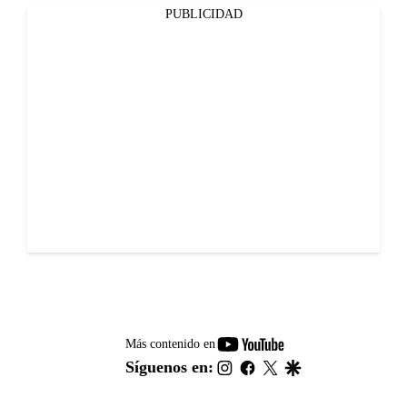
PUBLICIDAD
youtube-
Más contenido en
footer
instagram
facebook
twitter
google
Síguenos en: