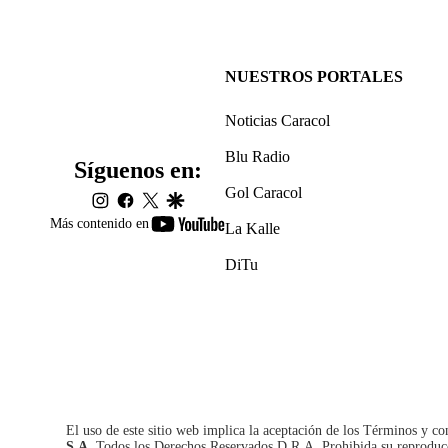
NUESTROS PORTALES
Noticias Caracol
Blu Radio
Síguenos en:
Gol Caracol
instagram
facebook
twitter
google
youtube-
Más contenido en
La Kalle
footer
DiTu
El uso de este sitio web implica la aceptación de los
Términos y co
S.A.
Todos los Derechos Reservados D.R.A. Prohibida su reproducció