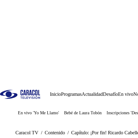
Inicio
Programas
Actualidad
Desafío
En vivo
No
En vivo 'Yo Me Llamo'
Bebé de Laura Tobón
Inscripciones 'Des
Juegos
Caracol TV
/
Contenido
/
Capítulo: ¡Por fin! Ricardo Cabell