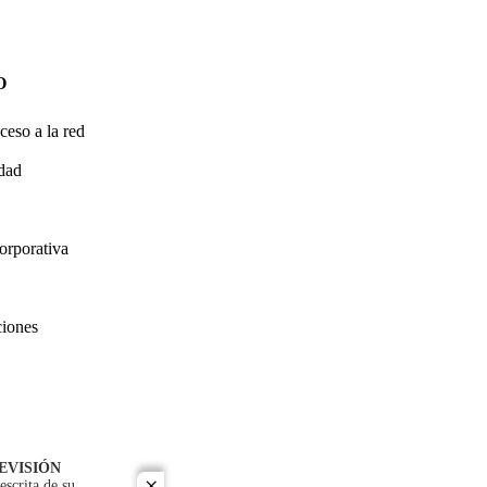
O
ceso a la red
idad
orporativa
ciones
EVISIÓN
escrita de su