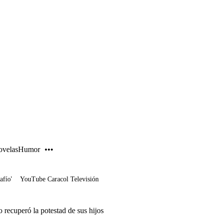
PUBLICIDAD
velas
Humor
afío'
YouTube Caracol Televisión
o recuperó la potestad de sus hijos