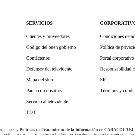
SERVICIOS
CORPORATIV
Clientes y proveedores
Condiciones de ac
Código del buen gobierno
Política de privac
Contáctenos
Portal corporativo
Defensor del televidente
Responsabilidad c
Mapa del sitio
SIC
Pauta con nosotros
Términos y condi
Servicio al televidente
TDT
ndiciones
y
Políticas de Tratamiento de la Información
de
CARACOL TEL
n total o parcial, así como su traducción a cualquier idioma sin autorización 