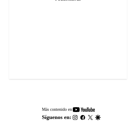
youtube-
Más contenido en
footer
instagram
facebook
twitter
google
Síguenos en: