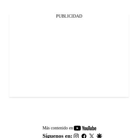
PUBLICIDAD
youtube-
Más contenido en
footer
instagram
facebook
twitter
google
Síguenos en: