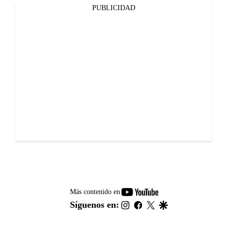
PUBLICIDAD
youtube-
Más contenido en
footer
instagram
facebook
twitter
google
Síguenos en: