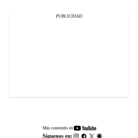
PUBLICIDAD
youtube-
Más contenido en
footer
instagram
facebook
twitter
google
Síguenos en: