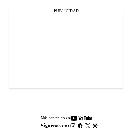
PUBLICIDAD
youtube-
Más contenido en
footer
instagram
facebook
twitter
google
Síguenos en: