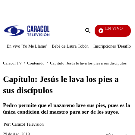
PUBLICIDAD
EN VIVO
Diario
Enviar
búsqueda
En vivo 'Yo Me Llamo'
Bebé de Laura Tobón
Inscripciones 'Desafío'
Caracol TV
/
Contenido
/
Capítulo: Jesús le lava los pies a sus discípulos
Capítulo: Jesús le lava los pies a
sus discípulos
Pedro permite que el nazareno lave sus pies, pues es la
única condición del maestro para ser de los suyos.
Por:
Caracol Televisión
29 de Ago, 2019