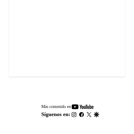
youtube-
Más contenido en
footer
instagram
facebook
twitter
google
Síguenos en: