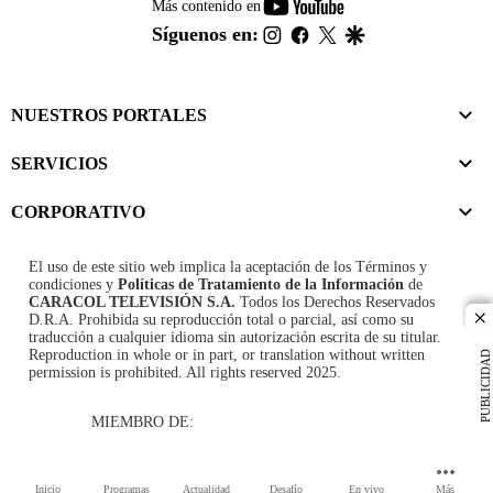
youtube-
Más contenido en
footer
instagram
facebook
twitter
google
Síguenos en:
NUESTROS PORTALES
SERVICIOS
CORPORATIVO
El uso de este sitio web implica la aceptación de los
Términos y
condiciones
y
Políticas de Tratamiento de la Información
de
CARACOL TELEVISIÓN S.A.
Todos los Derechos Reservados
D.R.A. Prohibida su reproducción total o parcial, así como su
cl
traducción a cualquier idioma sin autorización escrita de su titular.
Reproduction in whole or in part, or translation without written
PUBLICIDAD
permission is prohibited. All rights reserved 2025.
MIEMBRO DE:
Inicio
Programas
Actualidad
Desafío
En vivo
Más