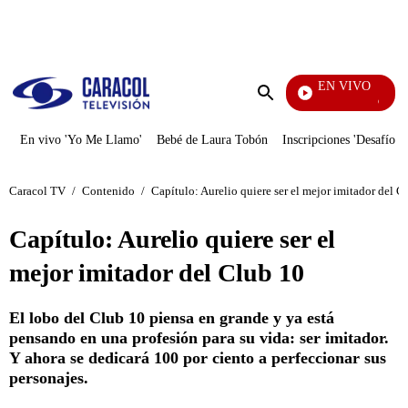
PUBLICIDAD
EN VIVO
Cuentos
Enviar
búsqueda
En vivo 'Yo Me Llamo'
Bebé de Laura Tobón
Inscripciones 'Desafío'
Caracol TV
/
Contenido
/
Capítulo: Aurelio quiere ser el mejor imitador del C
Capítulo: Aurelio quiere ser el
mejor imitador del Club 10
El lobo del Club 10 piensa en grande y ya está
pensando en una profesión para su vida: ser imitador.
Y ahora se dedicará 100 por ciento a perfeccionar sus
personajes.