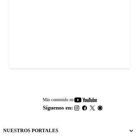
youtube-
Más contenido en
footer
instagram
facebook
twitter
google
Síguenos en:
NUESTROS PORTALES