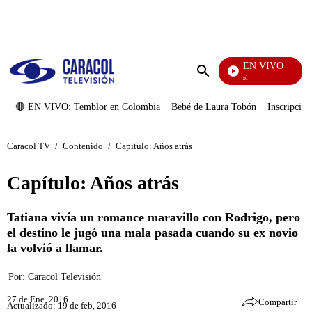
PUBLICIDAD
EN VIVO
Noticias Caracol
Enviar
búsqueda
🔴 EN VIVO: Temblor en Colombia
Bebé de Laura Tobón
Inscripcion
Caracol TV
/
Contenido
/
Capítulo: Años atrás
Capítulo: Años atrás
Tatiana vivía un romance maravillo con Rodrigo, pero
el destino le jugó una mala pasada cuando su ex novio
la volvió a llamar.
Por:
Caracol Televisión
27 de Ene, 2016
Compartir
Actualizado: 19 de feb, 2016