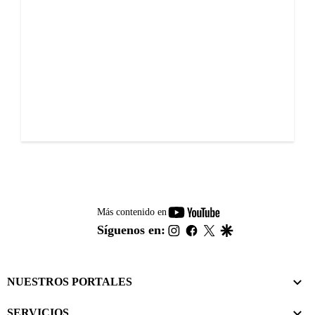
youtube-
Más contenido en
footer
instagram
facebook
twitter
google
Síguenos en:
NUESTROS PORTALES
SERVICIOS