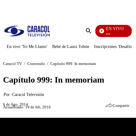
PUBLICIDAD
EN VIVO
Noticias Caracol
Enviar
búsqueda
En vivo 'Yo Me Llamo'
Bebé de Laura Tobón
Inscripciones 'Desafío'
Caracol TV
/
Contenido
/
Capítulo 999: In memoriam
Capítulo 999: In memoriam
Por:
Caracol Televisión
6 de Ago, 2014
Compartir
Actualizado: 19 de feb, 2016