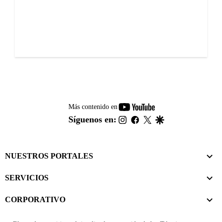
youtube-
Más contenido en
footer
instagram
facebook
twitter
google
Síguenos en:
NUESTROS PORTALES
SERVICIOS
CORPORATIVO