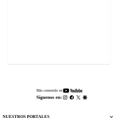
youtube-
Más contenido en
footer
instagram
facebook
twitter
google
Síguenos en:
NUESTROS PORTALES