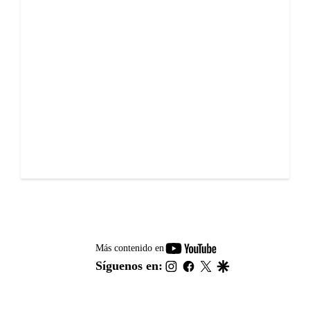
youtube-
Más contenido en
footer
instagram
facebook
twitter
google
Síguenos en: