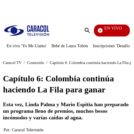
PUBLICIDAD
EN VIVO
Televentas
Enviar
búsqueda
En vivo 'Yo Me Llamo'
Bebé de Laura Tobón
Inscripciones 'Desafío'
Caracol TV
/
Contenido
/
Capítulo 6: Colombia continúa haciendo La Fila pa
Capítulo 6: Colombia continúa
haciendo La Fila para ganar
Esta vez, Linda Palma y Mario Espitia han preparado
un programa lleno de premios, muchos besos
incómodos y varías caídas al agua.
Por:
Caracol Televisión