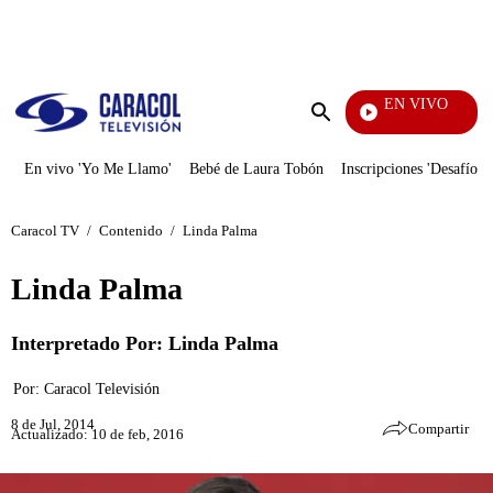
PUBLICIDAD
EN VIVO
Santa Misa
Enviar
búsqueda
En vivo 'Yo Me Llamo'
Bebé de Laura Tobón
Inscripciones 'Desafío'
Caracol TV
/
Contenido
/
Linda Palma
Linda Palma
Interpretado Por: Linda Palma
Por:
Caracol Televisión
8 de Jul, 2014
Compartir
Actualizado: 10 de feb, 2016