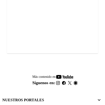
youtube-
Más contenido en
footer
instagram
facebook
twitter
google
Síguenos en:
NUESTROS PORTALES