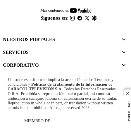
youtube-
Más contenido en
footer
instagram
facebook
twitter
google
Síguenos en:
NUESTROS PORTALES
SERVICIOS
CORPORATIVO
El uso de este sitio web implica la aceptación de los
Términos y
condiciones
y
Políticas de Tratamiento de la Información
de
CARACOL TELEVISIÓN S.A.
Todos los Derechos Reservados
D.R.A. Prohibida su reproducción total o parcial, así como su
cl
traducción a cualquier idioma sin autorización escrita de su titular.
Reproduction in whole or in part, or translation without written
PUBLICIDAD
permission is prohibited. All rights reserved 2025.
MIEMBRO DE: