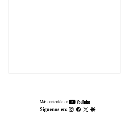
youtube-
Más contenido en
footer
instagram
facebook
twitter
google
Síguenos en: