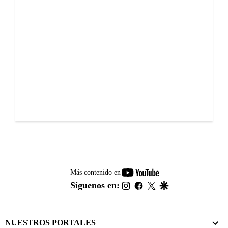
youtube-
Más contenido en
footer
instagram
facebook
twitter
google
Síguenos en:
NUESTROS PORTALES