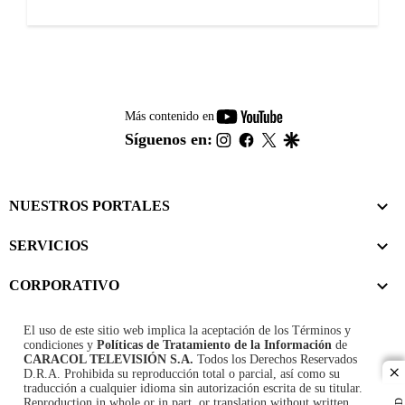
youtube-
Más contenido en
footer
instagram
facebook
twitter
google
Síguenos en:
NUESTROS PORTALES
SERVICIOS
CORPORATIVO
El uso de este sitio web implica la aceptación de los
Términos y
condiciones
y
Políticas de Tratamiento de la Información
de
CARACOL TELEVISIÓN S.A.
Todos los Derechos Reservados
D.R.A. Prohibida su reproducción total o parcial, así como su
cl
traducción a cualquier idioma sin autorización escrita de su titular.
Reproduction in whole or in part, or translation without written