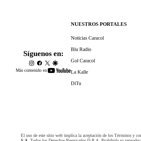
NUESTROS PORTALES
Noticias Caracol
Blu Radio
Síguenos en:
Gol Caracol
instagram
facebook
twitter
google
youtube-
Más contenido en
La Kalle
footer
DiTu
El uso de este sitio web implica la aceptación de los
Términos y co
S.A.
Todos los Derechos Reservados D.R.A. Prohibida su reproducció