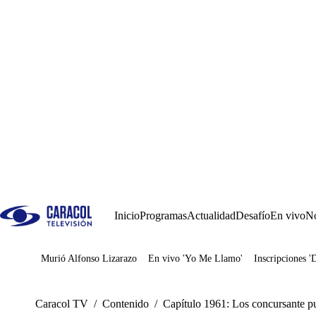
Inicio
Programas
Actualidad
Desafío
En vivo
No
Murió Alfonso Lizarazo
En vivo 'Yo Me Llamo'
Inscripciones '
Juegos
Caracol TV
/
Contenido
/
Capítulo 1961: Los concursante pu