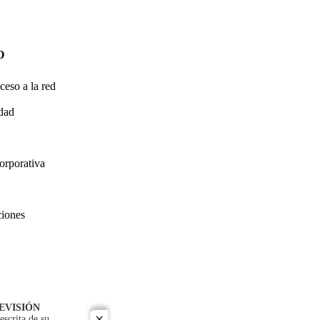
O
ceso a la red
idad
orporativa
ciones
EVISIÓN
escrita de su