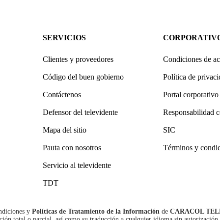
SERVICIOS
CORPORATIV
Clientes y proveedores
Condiciones de ac
Código del buen gobierno
Política de privac
Contáctenos
Portal corporativo
Defensor del televidente
Responsabilidad c
Mapa del sitio
SIC
Pauta con nosotros
Términos y condi
Servicio al televidente
TDT
ndiciones
y
Políticas de Tratamiento de la Información
de
CARACOL TEL
n total o parcial, así como su traducción a cualquier idioma sin autorización 