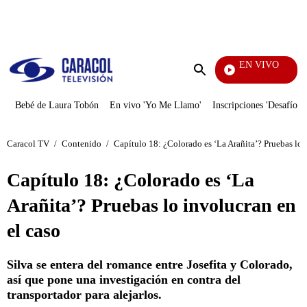
PUBLICIDAD
EN VIVO
Noti
Enviar
búsqueda
Bebé de Laura Tobón
En vivo 'Yo Me Llamo'
Inscripciones 'Desafío'
Caracol TV
/
Contenido
/
Capítulo 18: ¿Colorado es ‘La Arañita’? Pruebas lo 
Capítulo 18: ¿Colorado es ‘La
Arañita’? Pruebas lo involucran en
el caso
Silva se entera del romance entre Josefita y Colorado,
así que pone una investigación en contra del
transportador para alejarlos.