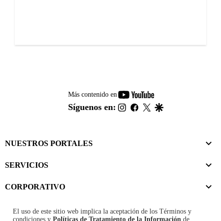
youtube-
Más contenido en
footer
instagram
facebook
twitter
google
Síguenos en:
NUESTROS PORTALES
SERVICIOS
CORPORATIVO
El uso de este sitio web implica la aceptación de los
Términos y
condiciones
y
Políticas de Tratamiento de la Información
de