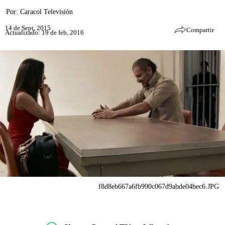
Por:
Caracol Televisión
14 de Sept, 2015
Compartir
Actualizado: 19 de feb, 2016
f8d8eb667a6fb990c067d9abde04bec6.JPG