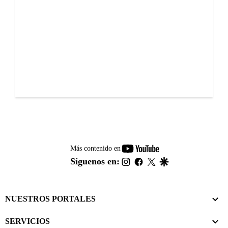
youtube-
Más contenido en
footer
instagram
facebook
twitter
google
Síguenos en:
NUESTROS PORTALES
SERVICIOS