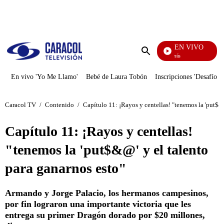
PUBLICIDAD
EN VIVO
También Caerás
Enviar
búsqueda
En vivo 'Yo Me Llamo'
Bebé de Laura Tobón
Inscripciones 'Desafío'
Caracol TV
/
Contenido
/
Capítulo 11: ¡Rayos y centellas! "tenemos la 'put$&
Capítulo 11: ¡Rayos y centellas!
"tenemos la 'put$&@' y el talento
para ganarnos esto"
Armando y Jorge Palacio, los hermanos campesinos,
por fin lograron una importante victoria que les
entrega su primer Dragón dorado por $20 millones,