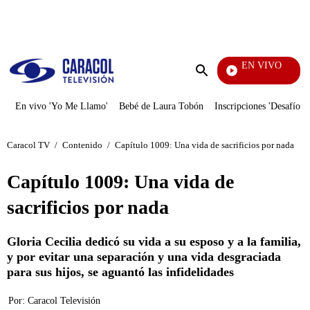
PUBLICIDAD
EN VIVO
También Caerás
Enviar
búsqueda
En vivo 'Yo Me Llamo'
Bebé de Laura Tobón
Inscripciones 'Desafío'
Caracol TV
/
Contenido
/
Capítulo 1009: Una vida de sacrificios por nada
Capítulo 1009: Una vida de
sacrificios por nada
Gloria Cecilia dedicó su vida a su esposo y a la familia,
y por evitar una separación y una vida desgraciada
para sus hijos, se aguantó las infidelidades
Por:
Caracol Televisión