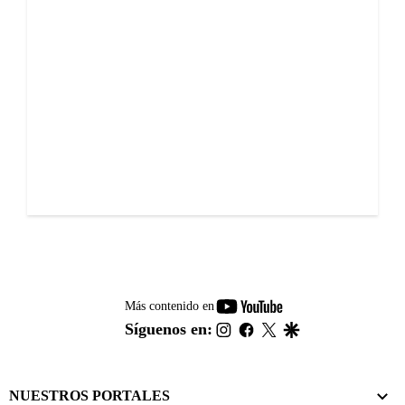
youtube-
Más contenido en
footer
instagram
facebook
twitter
google
Síguenos en:
NUESTROS PORTALES