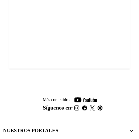
youtube-
Más contenido en
footer
instagram
facebook
twitter
google
Síguenos en:
NUESTROS PORTALES