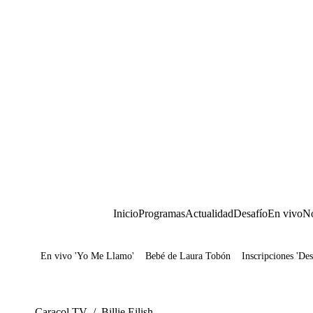
Inicio
Programas
Actualidad
Desafío
En vivo
No
En vivo 'Yo Me Llamo'
Bebé de Laura Tobón
Inscripciones 'Des
Juegos
Caracol TV
/
Billie Eilish