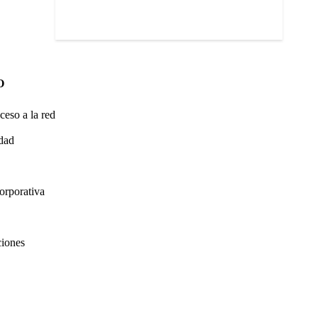
O
ceso a la red
idad
orporativa
ciones