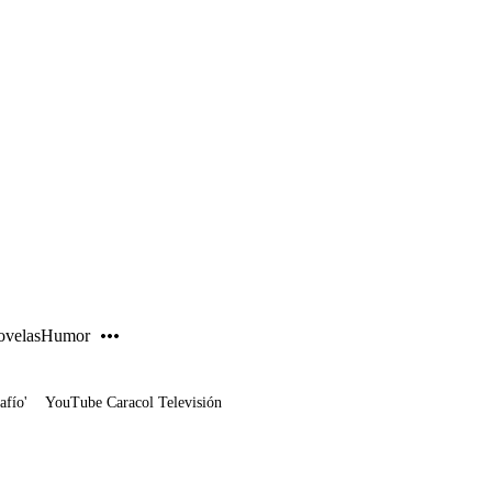
PUBLICIDAD
velas
Humor
afío'
YouTube Caracol Televisión