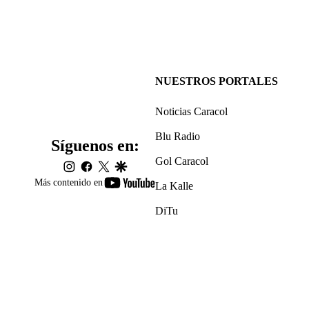
NUESTROS PORTALES
Noticias Caracol
Blu Radio
Síguenos en:
Gol Caracol
instagram
facebook
twitter
google
youtube-
Más contenido en
La Kalle
footer
DiTu