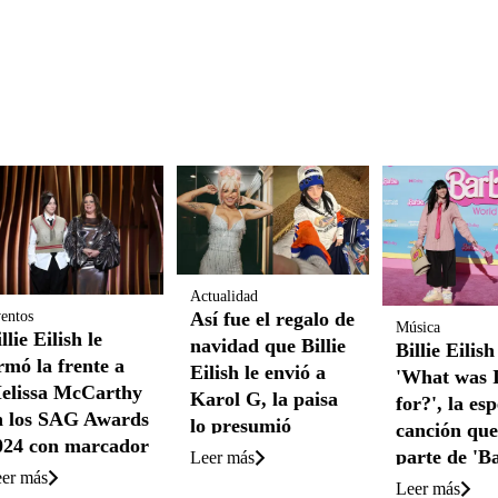
Actualidad
Así fue el regalo de
entos
Música
llie Eilish le
navidad que Billie
Billie Eilis
irmó la frente a
Eilish le envió a
'What was 
elissa McCarthy
Karol G, la paisa
for?', la es
n los SAG Awards
lo presumió
canción que
024 con marcador
parte de 'B
Leer más
ermanente
er más
Leer más