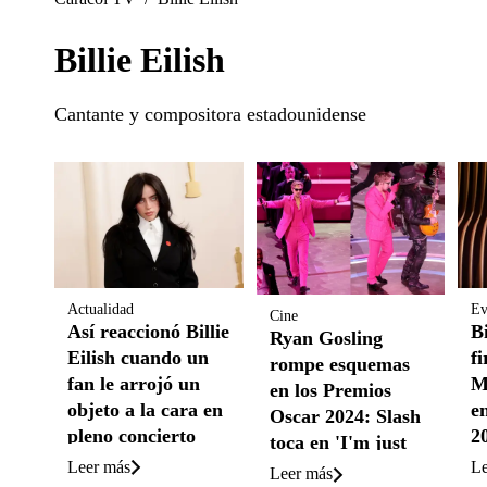
Billie Eilish
Cantante y compositora estadounidense
Actualidad
Ev
Cine
Así reaccionó Billie
Bi
Ryan Gosling
Eilish cuando un
f
rompe esquemas
fan le arrojó un
M
en los Premios
objeto a la cara en
e
Oscar 2024: Slash
pleno concierto
2
toca en 'I'm just
p
Leer más
Le
Ken'
Leer más