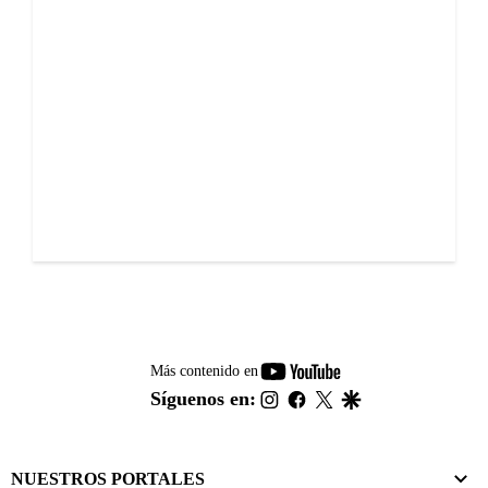
youtube-
Más contenido en
footer
instagram
facebook
twitter
google
Síguenos en:
NUESTROS PORTALES