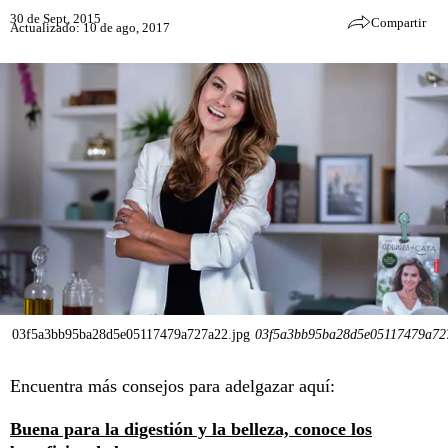
30 de Sept, 2015
Compartir
Actualizado: 10 de ago, 2017
03f5a3bb95ba28d5e05117479a727a22.jpg
03f5a3bb95ba28d5e05117479a72
Encuentra más consejos para adelgazar aquí:
Buena para la digestión y la belleza, conoce los