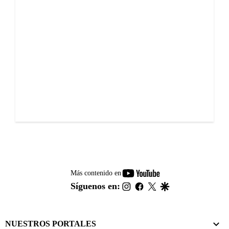
youtube-
Más contenido en
footer
instagram
facebook
twitter
google
Síguenos en:
NUESTROS PORTALES