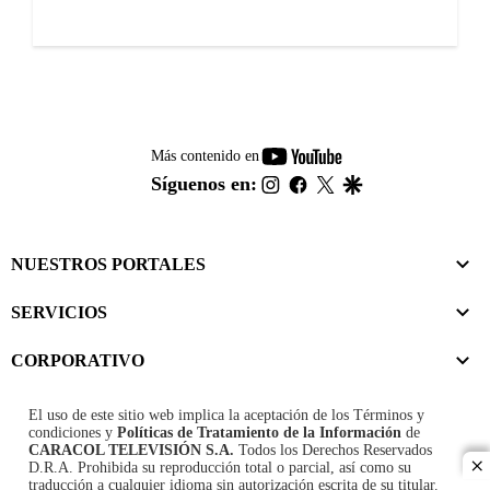
youtube-
Más contenido en
footer
instagram
facebook
twitter
google
Síguenos en:
NUESTROS PORTALES
SERVICIOS
CORPORATIVO
El uso de este sitio web implica la aceptación de los
Términos y
condiciones
y
Políticas de Tratamiento de la Información
de
CARACOL TELEVISIÓN S.A.
Todos los Derechos Reservados
D.R.A. Prohibida su reproducción total o parcial, así como su
cl
traducción a cualquier idioma sin autorización escrita de su titular.