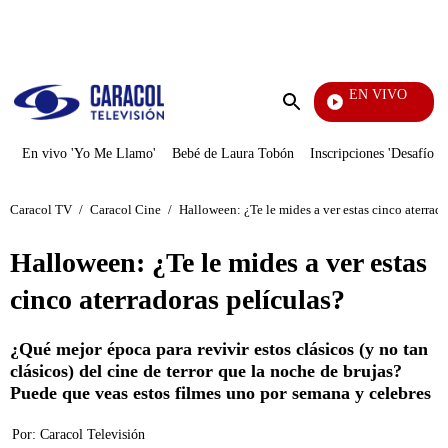
PUBLICIDAD
EN VIVO
Tambié
Enviar
búsqueda
En vivo 'Yo Me Llamo'
Bebé de Laura Tobón
Inscripciones 'Desafío'
Caracol TV
/
Caracol Cine
/
Halloween: ¿Te le mides a ver estas cinco aterrado
Halloween: ¿Te le mides a ver estas
cinco aterradoras películas?
¿Qué mejor época para revivir estos clásicos (y no tan
clásicos) del cine de terror que la noche de brujas?
Puede que veas estos filmes uno por semana y celebres
Por:
Caracol Televisión