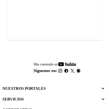
youtube-
Más contenido en
footer
instagram
facebook
twitter
google
Síguenos en:
NUESTROS PORTALES
SERVICIOS