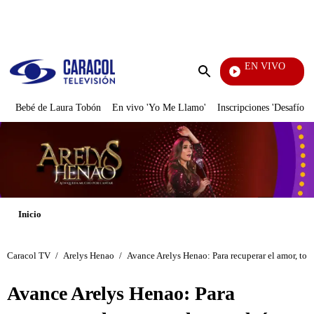
PUBLICIDAD
EN VIVO
Pura Div
Enviar
búsqueda
Bebé de Laura Tobón
En vivo 'Yo Me Llamo'
Inscripciones 'Desafío'
Inicio
Caracol TV
/
Arelys Henao
/
Avance Arelys Henao: Para recuperar el amor, todo
Avance Arelys Henao: Para