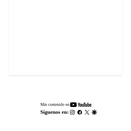
youtube-
Más contenido en
footer
instagram
facebook
twitter
google
Síguenos en: