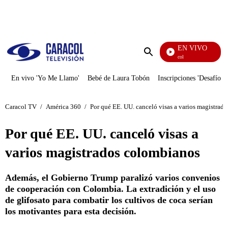
PUBLICIDAD
EN VIVO
Noticias Caracol
Enviar
búsqueda
En vivo 'Yo Me Llamo'
Bebé de Laura Tobón
Inscripciones 'Desafío'
Caracol TV
/
América 360
/
Por qué EE. UU. canceló visas a varios magistrad
Por qué EE. UU. canceló visas a
varios magistrados colombianos
Además, el Gobierno Trump paralizó varios convenios
de cooperación con Colombia. La extradición y el uso
de glifosato para combatir los cultivos de coca serían
los motivantes para esta decisión.