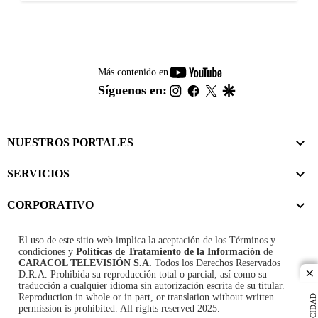
youtube-
Más contenido en
footer
instagram
facebook
twitter
google
Síguenos en:
NUESTROS PORTALES
SERVICIOS
CORPORATIVO
El uso de este sitio web implica la aceptación de los
Términos y
condiciones
y
Políticas de Tratamiento de la Información
de
CARACOL TELEVISIÓN S.A.
Todos los Derechos Reservados
D.R.A. Prohibida su reproducción total o parcial, así como su
cl
traducción a cualquier idioma sin autorización escrita de su titular.
Reproduction in whole or in part, or translation without written
PUBLICIDAD
permission is prohibited. All rights reserved 2025.