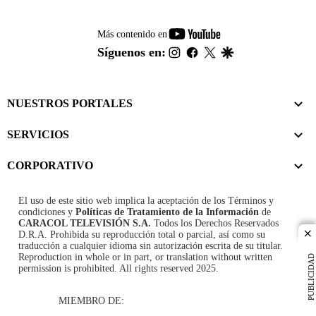
youtube-
Más contenido en
footer
instagram
facebook
twitter
google
Síguenos en:
NUESTROS PORTALES
SERVICIOS
CORPORATIVO
El uso de este sitio web implica la aceptación de los
Términos y
condiciones
y
Políticas de Tratamiento de la Información
de
CARACOL TELEVISIÓN S.A.
Todos los Derechos Reservados
D.R.A. Prohibida su reproducción total o parcial, así como su
cl
traducción a cualquier idioma sin autorización escrita de su titular.
Reproduction in whole or in part, or translation without written
PUBLICIDAD
permission is prohibited. All rights reserved 2025.
MIEMBRO DE: