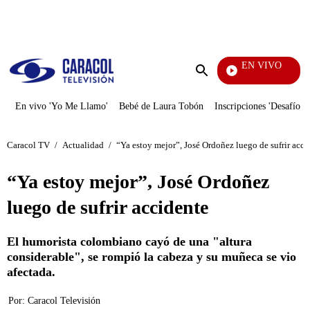
PUBLICIDAD
EN VIVO
También Caerás
Enviar
búsqueda
En vivo 'Yo Me Llamo'
Bebé de Laura Tobón
Inscripciones 'Desafío'
Caracol TV
/
Actualidad
/
“Ya estoy mejor”, José Ordoñez luego de sufrir acci
“Ya estoy mejor”, José Ordoñez
luego de sufrir accidente
El humorista colombiano cayó de una "altura
considerable", se rompió la cabeza y su muñeca se vio
afectada.
Por:
Caracol Televisión