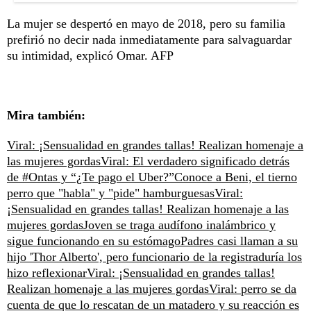
La mujer se despertó en mayo de 2018, pero su familia
prefirió no decir nada inmediatamente para salvaguardar
su intimidad, explicó Omar. AFP
Mira también:
Viral: ¡Sensualidad en grandes tallas! Realizan homenaje a
las mujeres gordas
Viral: El verdadero significado detrás
de #Ontas y “¿Te pago el Uber?”
Conoce a Beni, el tierno
perro que "habla" y "pide" hamburguesas
Viral:
¡Sensualidad en grandes tallas! Realizan homenaje a las
mujeres gordas
Joven se traga audífono inalámbrico y
sigue funcionando en su estómago
Padres casi llaman a su
hijo 'Thor Alberto', pero funcionario de la registraduría los
hizo reflexionar
Viral: ¡Sensualidad en grandes tallas!
Realizan homenaje a las mujeres gordas
Viral: perro se da
cuenta de que lo rescatan de un matadero y su reacción es