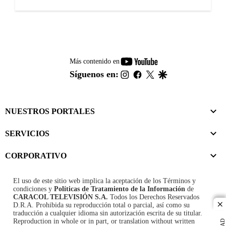
youtube-
Más contenido en
footer
instagram
facebook
twitter
google
Síguenos en:
NUESTROS PORTALES
SERVICIOS
CORPORATIVO
El uso de este sitio web implica la aceptación de los
Términos y
condiciones
y
Políticas de Tratamiento de la Información
de
CARACOL TELEVISIÓN S.A.
Todos los Derechos Reservados
D.R.A. Prohibida su reproducción total o parcial, así como su
cl
traducción a cualquier idioma sin autorización escrita de su titular.
Reproduction in whole or in part, or translation without written