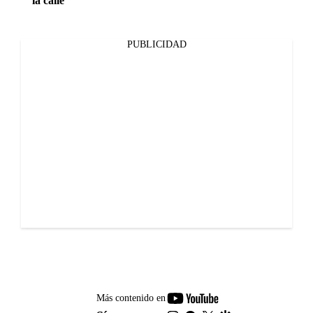
la calle
PUBLICIDAD
youtube-
Más contenido en
footer