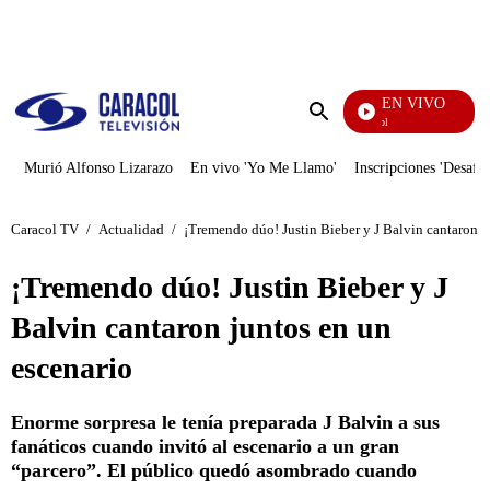
PUBLICIDAD
EN VIVO
Noticias Caracol
Enviar
búsqueda
Murió Alfonso Lizarazo
En vivo 'Yo Me Llamo'
Inscripciones 'Desafío
Caracol TV
/
Actualidad
/
¡Tremendo dúo! Justin Bieber y J Balvin cantaron j
¡Tremendo dúo! Justin Bieber y J
Balvin cantaron juntos en un
escenario
Enorme sorpresa le tenía preparada J Balvin a sus
fanáticos cuando invitó al escenario a un gran
“parcero”. El público quedó asombrado cuando