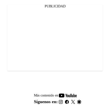
PUBLICIDAD
youtube-
Más contenido en
footer
instagram
facebook
twitter
google
Síguenos en: