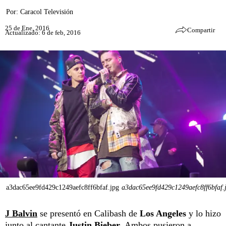
Por:
Caracol Televisión
25 de Ene, 2016
Compartir
Actualizado: 6 de feb, 2016
a3dac65ee9fd429c1249aefc8ff6bfaf.jpg
a3dac65ee9fd429c1249aefc8ff6bfaf.
J Balvin
se presentó en Calibash de
Los Angeles
y lo hizo
junto al cantante
Justin Bieber
. Ambos pusieron a