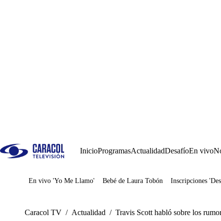
Inicio
Programas
Actualidad
Desafío
En vivo
No
En vivo 'Yo Me Llamo'
Bebé de Laura Tobón
Inscripciones 'Des
Juegos
Caracol TV
/
Actualidad
/
Travis Scott habló sobre los rumo