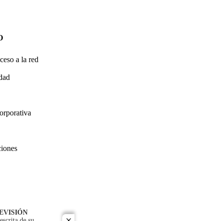
O
ceso a la red
idad
orporativa
ciones
EVISIÓN
escrita de su