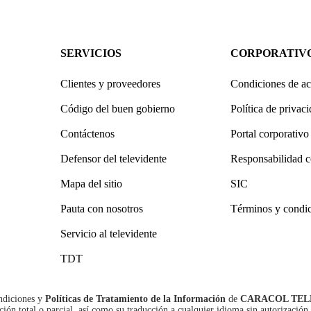
SERVICIOS
CORPORATIV
Clientes y proveedores
Condiciones de ac
Código del buen gobierno
Política de privac
Contáctenos
Portal corporativo
Defensor del televidente
Responsabilidad c
Mapa del sitio
SIC
Pauta con nosotros
Términos y condi
Servicio al televidente
TDT
ndiciones
y
Políticas de Tratamiento de la Información
de
CARACOL TEL
n total o parcial, así como su traducción a cualquier idioma sin autorización 