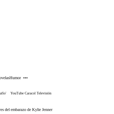
PUBLICIDAD
velas
Humor
afío'
YouTube Caracol Televisión
res del embarazo de Kylie Jenner