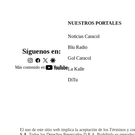
NUESTROS PORTALES
Noticias Caracol
Blu Radio
Síguenos en:
Gol Caracol
instagram
facebook
twitter
google
youtube-
Más contenido en
La Kalle
footer
DiTu
El uso de este sitio web implica la aceptación de los
Términos y co
S.A.
Todos los Derechos Reservados D.R.A. Prohibida su reproducció