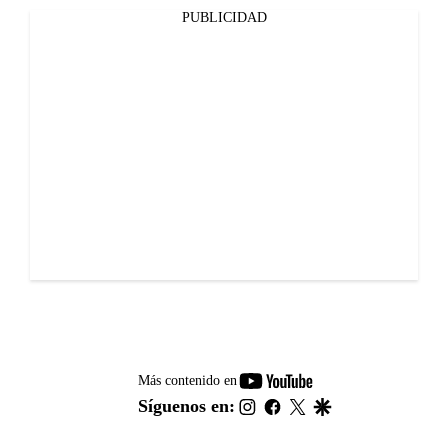
PUBLICIDAD
youtube-
Más contenido en
footer
instagram
facebook
twitter
google
Síguenos en: