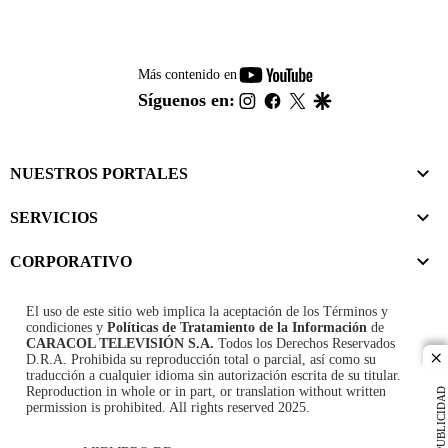
youtube-
Más contenido en
footer
instagram
facebook
twitter
google
Síguenos en:
NUESTROS PORTALES
SERVICIOS
CORPORATIVO
El uso de este sitio web implica la aceptación de los
Términos y
condiciones
y
Políticas de Tratamiento de la Información
de
CARACOL TELEVISIÓN S.A.
Todos los Derechos Reservados
D.R.A. Prohibida su reproducción total o parcial, así como su
cl
traducción a cualquier idioma sin autorización escrita de su titular.
Reproduction in whole or in part, or translation without written
PUBLICIDAD
permission is prohibited. All rights reserved 2025.