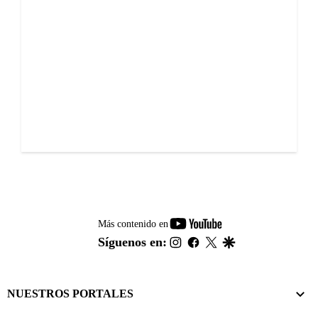
youtube-
Más contenido en
footer
instagram
facebook
twitter
google
Síguenos en:
NUESTROS PORTALES