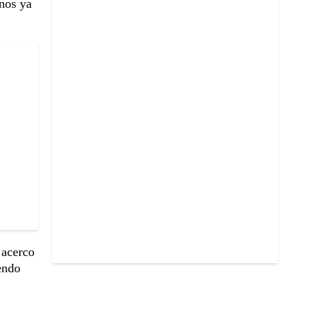
unos ya
 acerco
endo