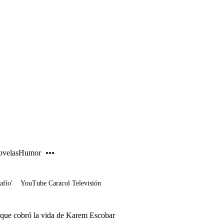
PUBLICIDAD
velas
Humor
afío'
YouTube Caracol Televisión
e que cobró la vida de Karem Escobar