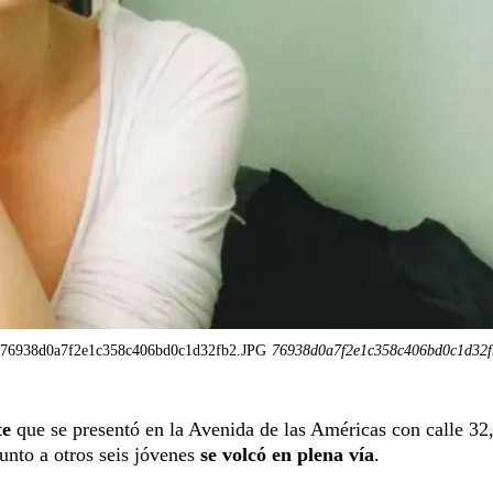
76938d0a7f2e1c358c406bd0c1d32fb2.JPG
76938d0a7f2e1c358c406bd0c1d32
te
que se presentó en la Avenida de las Américas con calle 32
unto a otros seis jóvenes
se volcó en plena vía
.