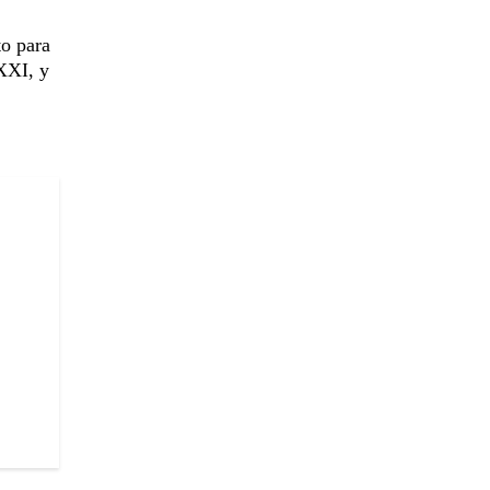
to para
 XXI, y