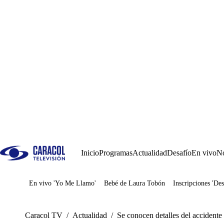
Inicio
Programas
Actualidad
Desafío
En vivo
No
En vivo 'Yo Me Llamo'
Bebé de Laura Tobón
Inscripciones 'Des
Juegos
Caracol TV
/
Actualidad
/
Se conocen detalles del accident