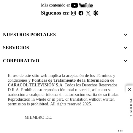
youtube-
Más contenido en
footer
instagram
facebook
twitter
google
Síguenos en:
NUESTROS PORTALES
SERVICIOS
CORPORATIVO
El uso de este sitio web implica la aceptación de los
Términos y
condiciones
y
Políticas de Tratamiento de la Información
de
CARACOL TELEVISIÓN S.A.
Todos los Derechos Reservados
D.R.A. Prohibida su reproducción total o parcial, así como su
cl
traducción a cualquier idioma sin autorización escrita de su titular.
Reproduction in whole or in part, or translation without written
PUBLICIDAD
permission is prohibited. All rights reserved 2025.
MIEMBRO DE: