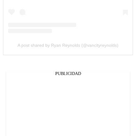
A post shared by Ryan Reynolds (@vancityreynolds)
PUBLICIDAD